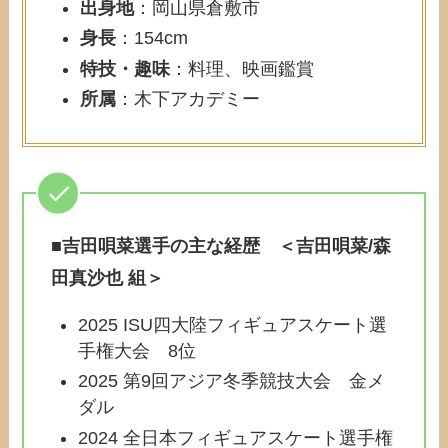
出身地
：岡山県倉敷市
身長
：154cm
特技・趣味
：料理、映画鑑賞
所属
：木下アカデミー
■吉田唄菜選手の主な経歴 ＜吉田唄菜/森
田真沙也 組＞
2025 ISU四大陸フィギュアスケート選
手権大会 8位
2025 第9回アジア冬季競技大会 金メ
ダル
2024 全日本フィギュアスケート選手権