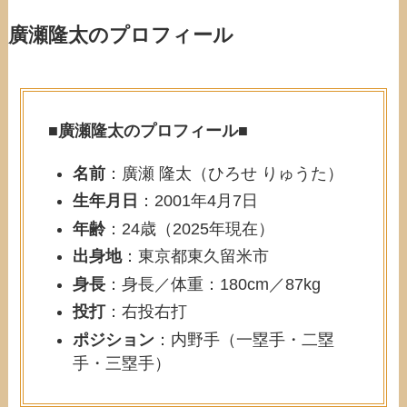
廣瀬隆太のプロフィール
■
廣瀬隆太のプロフィール
■
名前
：廣瀬 隆太（ひろせ りゅうた）
生年月日
：2001年4月7日
年齢
：24歳（2025年現在）
出身地
：東京都東久留米市
身長
：身長／体重：180cm／87kg
投打
：右投右打
ポジション
：内野手（一塁手・二塁
手・三塁手）