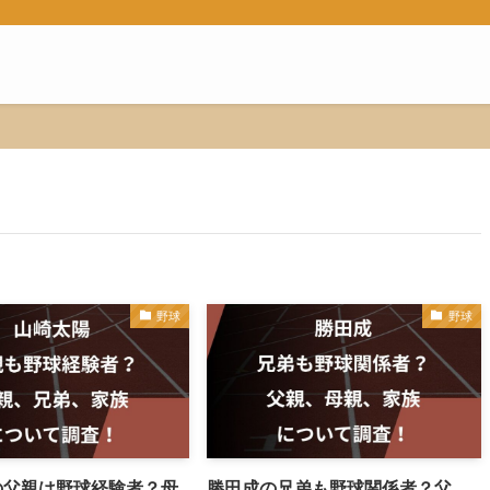
野球
野球
の父親は野球経験者？母
勝田成の兄弟も野球関係者？父