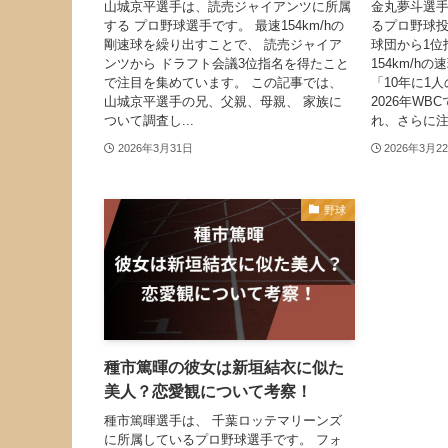
山城京平選手は、読売ジャイアンツに所属
金丸夢斗選
する プロ野球選手です。 最速154km/hの
るプロ野球投
剛速球を繰り出すことで、 読売ジャイア
球団から1位
ンツから ドラフト会議3位指名を得たこと
154km/
で注目を集めています。 この記事では、
「10年に1
山城京平選手の兄、父親、母親、 家族に
2026年W
ついて調査し...
れ、さらに注目
2026年3月31日
2026年3月2
野球
種市篤暉の彼女は新垣結衣に似た
美人？恋愛観について考察！
種市篤暉選手は、 千葉ロッテマリーンズ
に所属しているプロ野球選手です。 フォ