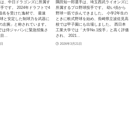
手は、中日ドラゴンズに所属す
隅田知一郎選手は、埼玉西武ライオンズに
手です。 2024年ドラフトで4
所属するプロ野球投手です。 幼い頃から
指名を受けた逸材で、 最速
野球一筋で歩んできました。 小学2年生の
hの速球と安定した制球力を武器に
ときに軟式野球を始め、長崎県立波佐見高
人の左腕」と称されています。
校では甲子園にも出場しました。 西日本
BCでは侍ジャパンに緊急招集さ
工業大学では「大学No.1投手」と高く評価
...
され、 2021...
2日
2026年3月21日