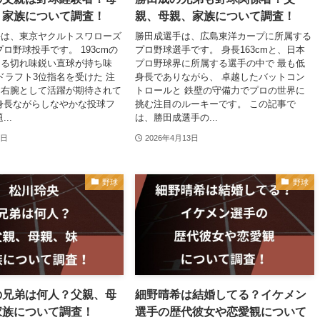
、家族について調査！
親、母親、家族について調査！
手は、東京ヤクルトスワローズ
勝田成選手は、広島東洋カープに所属する
ロ野球投手です。 193cmの
プロ野球選手です。 身長163cmと、日本
じる切れ味鋭い直球が持ち味
プロ野球界に所属する選手の中で 最も低
年ドラフト3位指名を受けた 注
身長でありながら、 卓越したバットコン
ー右腕として活躍が期待されて
トロールと 鉄壁の守備力でプロの世界に
身長ながらしなやかな投球フ
挑む注目のルーキーです。 この記事で
..
は、勝田成選手の...
9日
2026年4月13日
野球
野球
の兄弟は何人？父親、母
細野晴希は結婚してる？イケメン
家族について調査！
選手の歴代彼女や恋愛観について