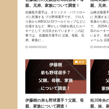
親、兄弟、家族について調査！
親、兄弟
佐藤龍月選手は、オリックス・バファロー
山崎太陽選
ズに所属する プロ野球選手です。 プロ入
に 所属するプ
り前からWBSCU-15ワールドカップなどに
長身から投
出場するなど、輝かしい功績を抱えたルー
で、 2025
キーとして 大注目されています！ この記
目のルーキ
事では、 佐藤龍月選手の 父親、母親、兄
います。 高
弟、家族に...
ォームも 話題.
2026年4月22日
2026年4月1
野球
伊藤樹の弟も野球選手？父親、母
松川玲央
親、家族について調査！
親、妹、