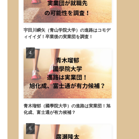
宇田川瞬矢（青山学院大学）の進路はコモデ
ィイイダ！卒業後の実業団を調査！
青木瑠郁（國學院大学）の進路は実業団！旭
化成、富士通が有力候補？