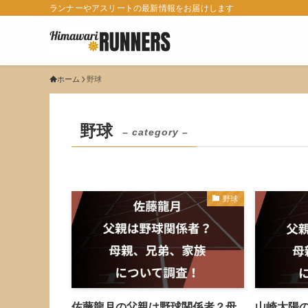
ランナーやアスリートの最新情報をお届けします
ホーム
野球
野球
– category –
野球
佐藤龍月の父親は野球関係者？母
山崎太陽