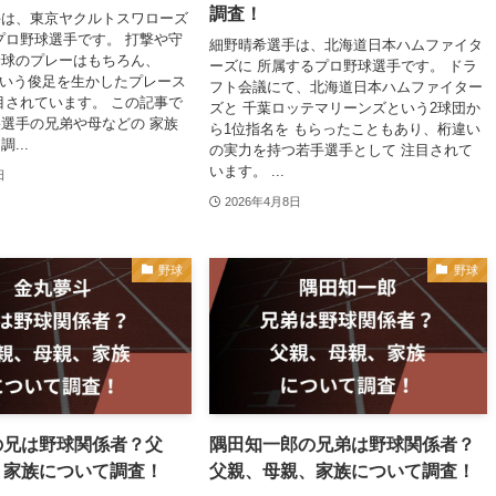
調査！
手は、東京ヤクルトスワローズ
プロ野球選手です。 打撃や守
細野晴希選手は、北海道日本ハムファイタ
野球のプレーはもちろん、
ーズに 所属するプロ野球選手です。 ドラ
8秒という俊足を生かしたプレース
フト会議にて、北海道日本ハムファイター
目されています。 この記事で
ズと 千葉ロッテマリーンズという2球団か
選手の兄弟や母などの 家族
ら1位指名を もらったこともあり、桁違い
...
の実力を持つ若手選手として 注目されて
います。 ...
日
2026年4月8日
野球
野球
の兄は野球関係者？父
隅田知一郎の兄弟は野球関係者？
、家族について調査！
父親、母親、家族について調査！