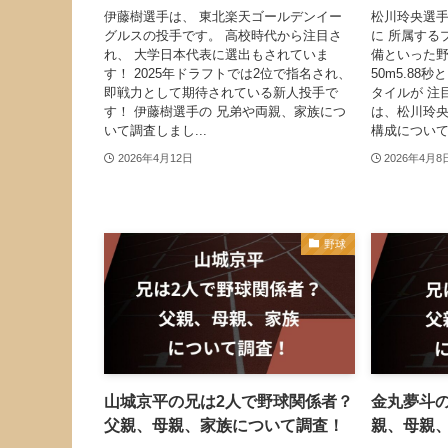
伊藤樹選手は、 東北楽天ゴールデンイー
松川玲央選
グルスの投手です。 高校時代から注目さ
に 所属する
れ、 大学日本代表に選出もされていま
備といった
す！ 2025年ドラフトでは2位で指名され、
50m5.8
即戦力として期待されている新人投手で
タイルが 注
す！ 伊藤樹選手の 兄弟や両親、家族につ
は、松川玲央
いて調査しまし...
構成について調
2026年4月12日
2026年4月8
野球
山城京平の兄は2人で野球関係者？
金丸夢斗
父親、母親、家族について調査！
親、母親