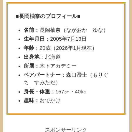
■
長岡柚奈のプロフィール
■
名前：
長岡柚奈（ながおか ゆな）
生年月日
：2005年7月13日
年齢
：20歳（2026年1月現在）
出身地
：北海道
所属：
木下アカデミー
ペアパートナー
：森口澄士（もりぐ
ち すみただ）
身長・体重
：157㎝・40㎏
趣味：
おでかけ
スポンサーリンク