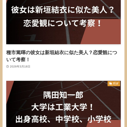
種市篤暉の彼女は新垣結衣に似た美人？恋愛観につ
いて考察！
2026年3月18日
野球