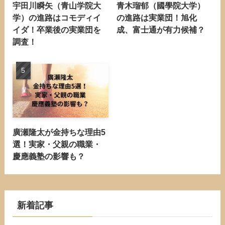
宇田川瞬矢（青山学院大
青木瑠郁（國學院大学）
学）の進路はコモディイ
の進路は実業団！旭化
イダ！卒業後の実業団を
成、富士通が有力候補？
調査！
廣瀬隆太が金持ちな理由5
選！実家・父親の職業・
慶應義塾の影響も？
新着記事