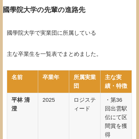
國學院大学の先輩の進路先
國學院大学で実業団に所属している
主な卒業生を一覧表でまとめました。
名前
卒業年
所属実業
主な実
団
績・特徴
平林 清
2025
ロジステ
・第36
澄
ィード
回出雲駅
伝にて区
間賞を獲
得