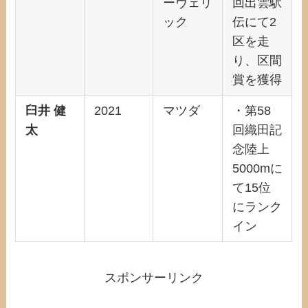
ーヴェリ
回出雲駅
ック
伝にて2
区を走
り、区間
賞を獲得
臼井 健
2021
マツダ
・第58
太
回織田記
念陸上
5000mに
て15位
にランク
イン
スポンサーリンク