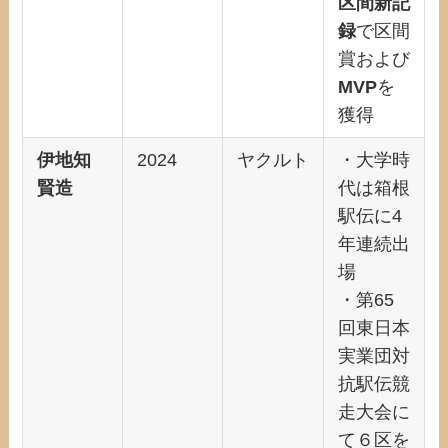
区間新記
録
で区間
賞および
MVP
を
獲得
伊地知
2024
ヤクルト
・大学時
賢造
代は箱根
駅伝に4
年連続出
場
・第65
回東日本
実業団対
抗駅伝競
走大会に
て６区を