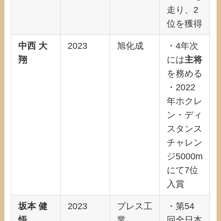
走り、2
位を獲得
中西 大
2023
旭化成
・4年次
翔
には
主将
を務める
・2022
年ホクレ
ン・ディ
スタンス
チャレン
ジ5000m
にて7位
入賞
坂本 健
2023
プレス工
・第54
悟
業
回全日本