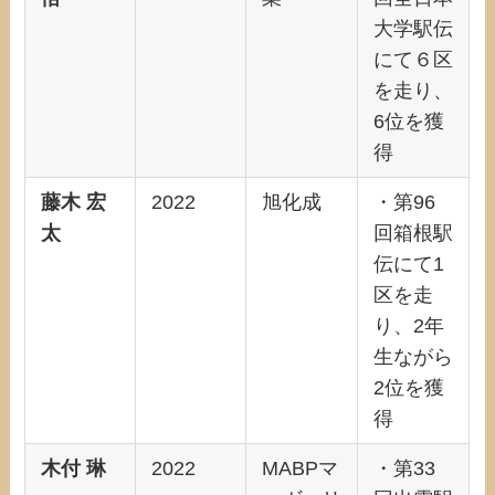
大学駅伝
にて６区
を走り、
6位を獲
得
藤木 宏
2022
旭化成
・第96
太
回箱根駅
伝にて1
区を走
り、2年
生ながら
2位を獲
得
木付 琳
2022
MABPマ
・第33