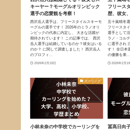
キーヤー？モーグルオリンピック
フリース
選手の恋愛観を考察！
歴、彼女
西沢岳人選手は、フリースタイルスキーモ
五十嵐晴冬選
ーグルの選手です！ 2026年のミラノオリ
フリースタ
ンピックの代表に内定し、 大きな活躍が
選手として活
期待されています！ この記事では、 西沢
ラノ・コル
岳人選手は結婚しているのか？彼女はいる
に選手され 
のか？ に関して調査しました！ 西沢岳人
す！ 全日本選
のプロフィ...
の優勝を果...
2026年2月19日
2026年2月1
カーリング
小林未奈の中学校でカーリングを
冨髙日向