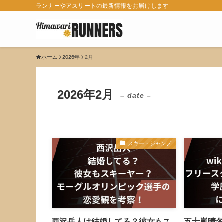
ランナーやアスリートの最新情報をお届けします
ホーム
2026年
2月
2026年2月
– date –
スキー・ジャンプ
西沢岳人は結婚してる？彼女もス
五十嵐晴冬