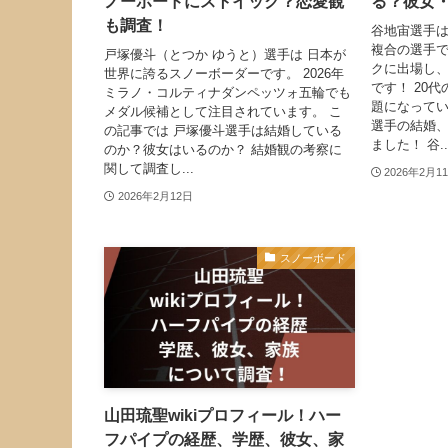
ノーボードにストイック？恋愛観
る？彼女
も調査！
谷地宙選手
複合の選手で
戸塚優斗（とつか ゆうと）選手は 日本が
クに出場し、
世界に誇るスノーボーダーです。 2026年
です！ 20
ミラノ・コルティナダンペッツォ五輪でも
題になってい
メダル候補として注目されています。 こ
選手の結婚
の記事では 戸塚優斗選手は結婚している
ました！ 谷..
のか？彼女はいるのか？ 結婚観の考察に
関して調査し...
2026年2月1
2026年2月12日
スノーボード
山田琉聖wikiプロフィール！ハー
フパイプの経歴、学歴、彼女、家