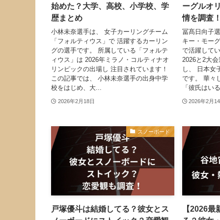
始めた？大学、高校、小学校、学
ーグルオ
歴まとめ
情を調査
小林未奈選手は、 女子カーリングチーム
冨髙日向子選
「フォルティウス」で 活躍するカーリン
キー・モーグ
グの選手です。 所属している「フォルテ
で活躍してい
ィウス」は 2026年ミラノ・コルティナオ
2026と2
リンピックの出場し 注目されています！
し、 日本女
この記事では、 小林未奈選手の出身中学
です。 華々
校をはじめ、大...
「彼氏はいるの
2026年2月18日
2026年2月1
スノーボード
戸塚優斗は結婚してる？彼女とス
【2026