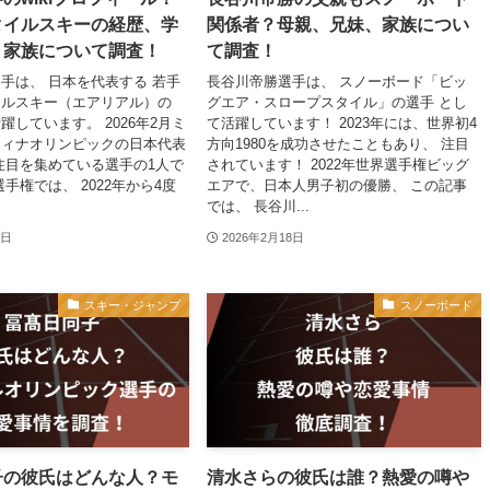
タイルスキーの経歴、学
関係者？母親、兄妹、家族につい
、家族について調査！
て調査！
手は、 日本を代表する 若手
長谷川帝勝選手は、 スノーボード「ビッ
イルスキー（エアリアル）の
グエア・スロープスタイル」の選手 とし
躍しています。 2026年2月ミ
て活躍しています！ 2023年には、世界初4
ティナオリンピックの日本代表
方向1980を成功させたこともあり、 注目
注目を集めている選手の1人で
されています！ 2022年世界選手権ビッグ
手権では、 2022年から4度
エアで、日本人男子初の優勝、 この記事
では、 長谷川...
9日
2026年2月18日
スキー・ジャンプ
スノーボード
子の彼氏はどんな人？モ
清水さらの彼氏は誰？熱愛の噂や