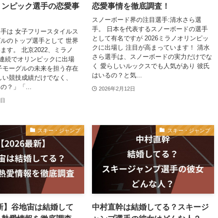
リンピック選手の恋愛事
恋愛事情を徹底調査！
！
スノーボード界の注目選手:清水さら選
手。 日本を代表するスノーボードの選手
手は 女子フリースタイルス
として有名ですが 2026ミラノオリンピッ
ルのトップ選手として 世界
クに出場し 注目が高まっています！ 清水
ます。 北京2022、ミラノ
さら選手は、スノーボードの実力だけでな
大会連続でオリンピックに出場
く 愛らしいルックスでも人気があり 彼氏
子モーグルの未来を担う存在
はいるの？と気...
しい競技成績だけでなく、
？」「...
2026年2月12日
4日
スキー・ジャンプ
スキー・ジャンプ
最新】谷地宙は結婚して
中村直幹は結婚してる？スキージ