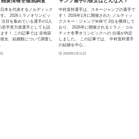
・熱愛情報を徹底調査
ャンプ選手の彼女はどんな人？
は日本を代表するノルディック
中村直幹選手は、スキージャンプの選手で
す。 2026ミラノオリンピッ
す！ 2026年1月に開催された ノルディッ
 注目を集めている選手の1人
クスキー・ジャンプＷ杯で 2位を獲得して
代の若手実力派選手としても話
おり、 2026年に開催されるミラノ・コル
ます！ この記事では 谷地宙
ティナ冬季オリンピックへの 出場が内定
、彼女、結婚観について調査し
しました。 この記事では、 中村直幹選手
.
の結婚を中心...
1日
2026年2月11日