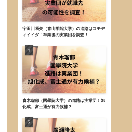
宇田川瞬矢（青山学院大学）の進路はコモデ
ィイイダ！卒業後の実業団を調査！
青木瑠郁（國學院大学）の進路は実業団！旭
化成、富士通が有力候補？