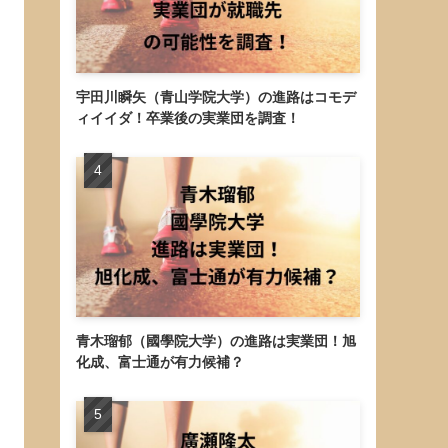
宇田川瞬矢（青山学院大学）の進路はコモデ
ィイイダ！卒業後の実業団を調査！
青木瑠郁（國學院大学）の進路は実業団！旭
化成、富士通が有力候補？