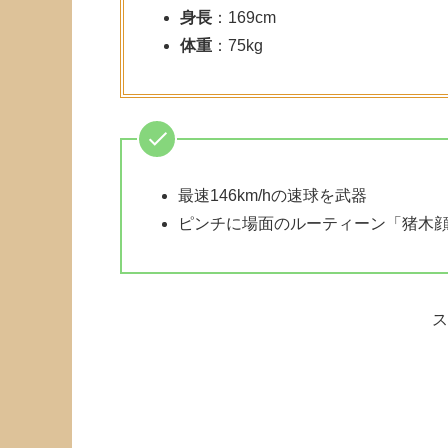
身長
：169cm
体重
：75kg
最速146km/hの速球を武器
ピンチに場面のルーティーン「猪木
ス