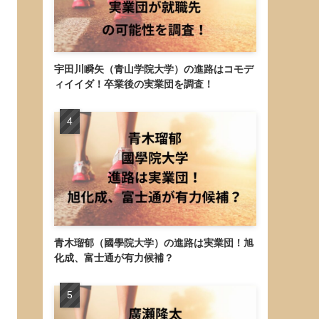
宇田川瞬矢（青山学院大学）の進路はコモデ
ィイイダ！卒業後の実業団を調査！
青木瑠郁（國學院大学）の進路は実業団！旭
化成、富士通が有力候補？