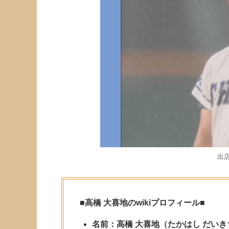
出
■
高橋 大喜地のwikiプロフィール
■
名前：高橋 大喜地（たかはし だいき