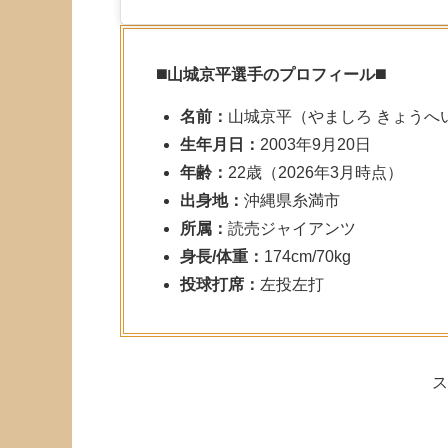
◼️
山城京平選手のプロフィール
◼️
名前：
山城京平（やましろ きょうへ
生年月日：
2003年9月20日
年齢：
22歳（2026年3月時点）
出身地：
沖縄県糸満市
所属：
読売ジャイアンツ
身長/体重：
174cm/70kg
投球打席：
左投左打
ス