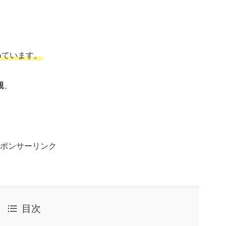
めています。
親
、
ポンサーリンク
目次