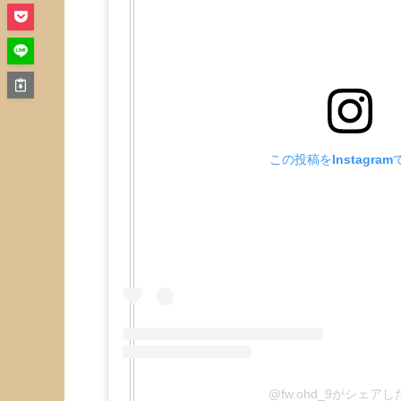
この投稿をInstagra
@fw.ohd_9がシェア