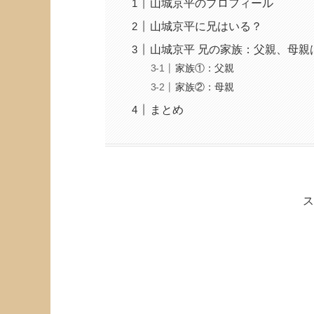
山城京平のプロフィール
山城京平に兄はいる？
山城京平 兄の家族：父親、母親
家族①：父親
家族②：母親
まとめ
ス