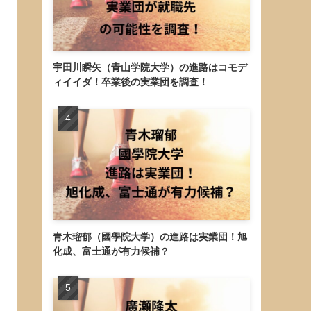
宇田川瞬矢（青山学院大学）の進路はコモデ
ィイイダ！卒業後の実業団を調査！
青木瑠郁（國學院大学）の進路は実業団！旭
化成、富士通が有力候補？