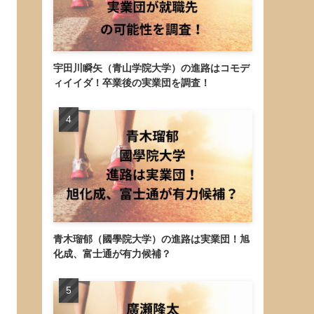
宇田川瞬矢（青山学院大学）の進路はコモデ
ィイイダ！卒業後の実業団を調査！
青木瑠郁（國學院大学）の進路は実業団！旭
化成、富士通が有力候補？