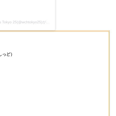
東京2025世界陸上/World Athletics Championships Tokyo 25(@wchtokyo25)がシェアした投稿
しっど）