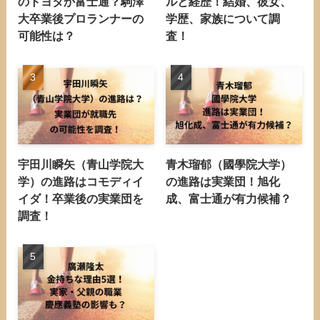
のトヨタか富士通？駒澤
ルと経歴！結婚、彼女、
大卒業後プロランナーの
学歴、家族について調
可能性は？
査！
宇田川瞬矢（青山学院大
青木瑠郁（國學院大学）
学）の進路はコモディイ
の進路は実業団！旭化
イダ！卒業後の実業団を
成、富士通が有力候補？
調査！