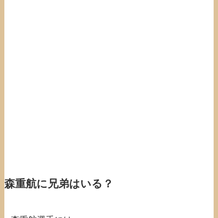
森重航に兄弟はいる？