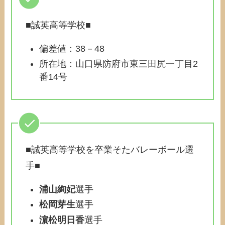
■誠英高等学校■
偏差値：38－48
所在地：山口県防府市東三田尻一丁目2
番14号
■誠英高等学校を卒業そたバレーボール選
手■
浦山絢妃
選手
松岡芽生
選手
濵松明日香
選手