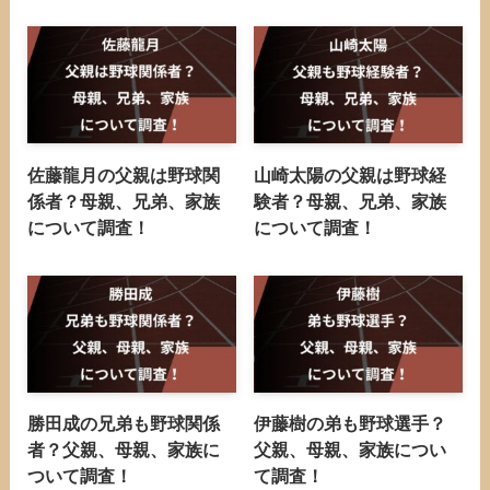
佐藤龍月の父親は野球関
山崎太陽の父親は野球経
係者？母親、兄弟、家族
験者？母親、兄弟、家族
について調査！
について調査！
勝田成の兄弟も野球関係
伊藤樹の弟も野球選手？
者？父親、母親、家族に
父親、母親、家族につい
ついて調査！
て調査！