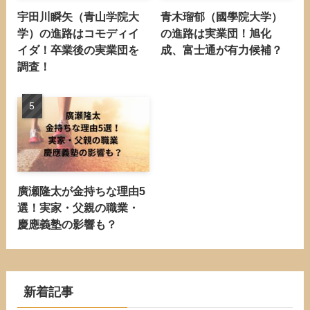
宇田川瞬矢（青山学院大
青木瑠郁（國學院大学）
学）の進路はコモディイ
の進路は実業団！旭化
イダ！卒業後の実業団を
成、富士通が有力候補？
調査！
廣瀬隆太が金持ちな理由5
選！実家・父親の職業・
慶應義塾の影響も？
新着記事